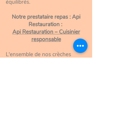
équilibrés.
Notre prestataire repas : Api
Restauration :
Api Restauration – Cuisinier
responsable
L'ensemble de nos crèches
s'engagent à :
Répondre aux besoins
nutritionnels et physiologiques
des tout-petits et favoriser la
prévention de l’obésité infantile,
Sélectionner des produits
spécialement pour les jeunes
enfants, en privilégiant les
produits frais et de saison, sans